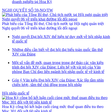
doanh nghiệp tại Hoa Kỳ
NGHỊ QUYẾT SỐ 59-NQ/TW
Phát biểu của Tổng Bí thư, Chủ tịch nước tại Hội nghị quán triệt
Nghị quyết 06 về triển khai đường lối đối ngoại
Nghị quyết Đại hội XIV thể hiện tư duy mới về hội nhập kinh
tế quốc tế
Những điều cần biết về đại hội đại biểu toàn quốc lần thứ
XIV của Đảng
Một số vấn đề mới, quan trọng trong dự thảo các văn kiện
trình đại hội XIV của Đảng: Liên hệ với vài trò của Văn
phòng Ban Chỉ đạo liên ngành hội nhập quốc tế về kinh tế
Góp ý Văn kiện Đại hội XIV của Đảng: Xác lập tầm nhìn
chiến lược, tâm thế chủ động trong hội nhập
Hội nhập quốc tế
Hoa Kỳ công bố kết luận cuối cùng mức thuế quan điều tra theo
Mục 301 đối với 60 nền kinh tế