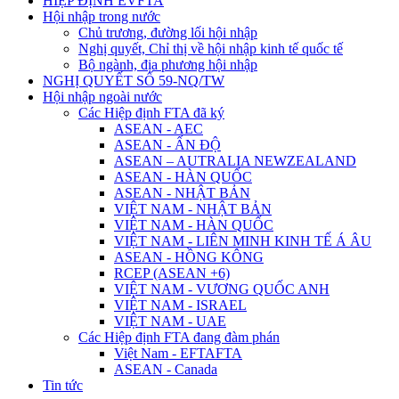
HIỆP ĐỊNH EVFTA
Hội nhập trong nước
Chủ trương, đường lối hội nhập
Nghị quyết, Chỉ thị về hội nhập kinh tế quốc tế
Bộ ngành, địa phương hội nhập
NGHỊ QUYẾT SỐ 59-NQ/TW
Hội nhập ngoài nước
Các Hiệp định FTA đã ký
ASEAN - AEC
ASEAN - ẤN ĐỘ
ASEAN – AUTRALIA NEWZEALAND
ASEAN - HÀN QUỐC
ASEAN - NHẬT BẢN
VIỆT NAM - NHẬT BẢN
VIỆT NAM - HÀN QUỐC
VIỆT NAM - LIÊN MINH KINH TẾ Á ÂU
ASEAN - HỒNG KÔNG
RCEP (ASEAN +6)
VIỆT NAM - VƯƠNG QUỐC ANH
VIỆT NAM - ISRAEL
VIỆT NAM - UAE
Các Hiệp định FTA đang đàm phán
Việt Nam - EFTAFTA
ASEAN - Canada
Tin tức