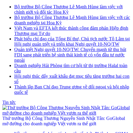
Bộ trưởng Bộ Công Thương Lê Mạnh Hùng làm việc với
chính giới và đối tác Hoa Kỳ
Bộ trưởng Bộ Công Thương Lê Mạnh Hùng làm việc với các
doanh nghiệp tại Hoa Kỳ
Việt Nam và EFTA kết thúc thành công đàm phán Hiệp định
Thương mại Tự do
Phát biểu chỉ đạo của Tổng Bí thư, Chủ tịch nước Tô Lâm tại
Hội nghị quán triệt và triển khai Nghị quyết 10-NQ/TW
Quán triệt Nghị quyết 10-NQ/TW: Chuyển mạnh từ thu hút
FDI sang phát triển hệ sinh thái kinh tế có vốn đầu tư nước
ngoài
Doanh nghiệp Hải Phòng tìm cơ hội từ thị trường Halal toàn
cầu
Hội nghị thúc đẩy xuất khẩu đạt mục tiêu tăng trưởng hai con
số
Thành lập Ban Chỉ đạo Trung ương về đối ngoại và hội nhập
quốc tế
Tin tức
Thứ trưởng Bộ Công Thương Nguyễn Sinh Nhật Tân: GoGlobal
mở đường cho doanh nghiệp Việt vươn ra thế giới