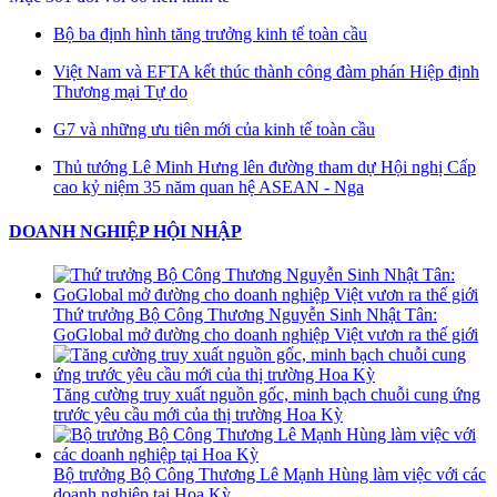
Bộ ba định hình tăng trưởng kinh tế toàn cầu
Việt Nam và EFTA kết thúc thành công đàm phán Hiệp định
Thương mại Tự do
G7 và những ưu tiên mới của kinh tế toàn cầu
Thủ tướng Lê Minh Hưng lên đường tham dự Hội nghị Cấp
cao kỷ niệm 35 năm quan hệ ASEAN - Nga
DOANH NGHIỆP HỘI NHẬP
Thứ trưởng Bộ Công Thương Nguyễn Sinh Nhật Tân:
GoGlobal mở đường cho doanh nghiệp Việt vươn ra thế giới
Tăng cường truy xuất nguồn gốc, minh bạch chuỗi cung ứng
trước yêu cầu mới của thị trường Hoa Kỳ
Bộ trưởng Bộ Công Thương Lê Mạnh Hùng làm việc với các
doanh nghiệp tại Hoa Kỳ