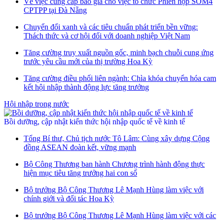
Về việc cung cấp báo giá cho việc tổ chức Phiên họp SOM4
CPTPP tại Đà Nẵng
Chuyển đổi xanh và các tiêu chuẩn phát triển bền vững:
Thách thức và cơ hội đối với doanh nghiệp Việt Nam
Tăng cường truy xuất nguồn gốc, minh bạch chuỗi cung ứng
trước yêu cầu mới của thị trường Hoa Kỳ
Tăng cường điều phối liên ngành: Chìa khóa chuyển hóa cam
kết hội nhập thành động lực tăng trưởng
Hội nhập trong nước
Bồi dưỡng, cập nhật kiến thức hội nhập quốc tế về kinh tế
Tổng Bí thư, Chủ tịch nước Tô Lâm: Cùng xây dựng Cộng
đồng ASEAN đoàn kết, vững mạnh
Bộ Công Thương ban hành Chương trình hành động thực
hiện mục tiêu tăng trưởng hai con số
Bộ trưởng Bộ Công Thương Lê Mạnh Hùng làm việc với
chính giới và đối tác Hoa Kỳ
Bộ trưởng Bộ Công Thương Lê Mạnh Hùng làm việc với các