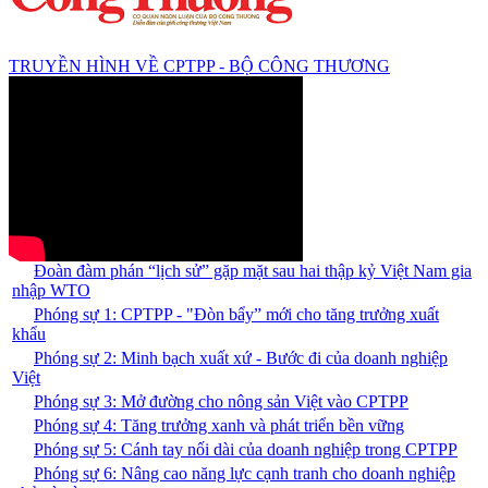
TRUYỀN HÌNH VỀ CPTPP - BỘ CÔNG THƯƠNG
Đoàn đàm phán “lịch sử” gặp mặt sau hai thập kỷ Việt Nam gia
nhập WTO
Phóng sự 1: CPTPP - "Đòn bẩy” mới cho tăng trưởng xuất
khẩu
Phóng sự 2: Minh bạch xuất xứ - Bước đi của doanh nghiệp
Việt
Phóng sự 3: Mở đường cho nông sản Việt vào CPTPP
Phóng sự 4: Tăng trưởng xanh và phát triển bền vững
Phóng sự 5: Cánh tay nối dài của doanh nghiệp trong CPTPP
Phóng sự 6: Nâng cao năng lực cạnh tranh cho doanh nghiệp