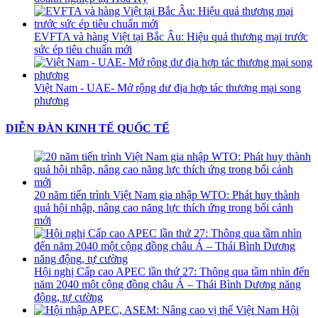
EVFTA và hàng Việt tại Bắc Âu: Hiệu quả thương mại trước
sức ép tiêu chuẩn mới
Việt Nam - UAE- Mở rộng dư địa hợp tác thương mại song
phương
DIỄN ĐÀN KINH TẾ QUỐC TẾ
20 năm tiến trình Việt Nam gia nhập WTO: Phát huy thành
quả hội nhập, nâng cao năng lực thích ứng trong bối cảnh
mới
Hội nghị Cấp cao APEC lần thứ 27: Thông qua tầm nhìn đến
năm 2040 một cộng đồng châu Á – Thái Bình Dương năng
động, tự cường
Hội