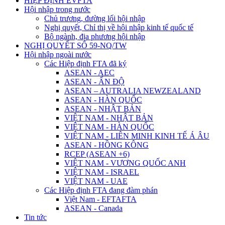
HIỆP ĐỊNH EVFTA
Hội nhập trong nước
Chủ trương, đường lối hội nhập
Nghị quyết, Chỉ thị về hội nhập kinh tế quốc tế
Bộ ngành, địa phương hội nhập
NGHỊ QUYẾT SỐ 59-NQ/TW
Hội nhập ngoài nước
Các Hiệp định FTA đã ký
ASEAN - AEC
ASEAN - ẤN ĐỘ
ASEAN – AUTRALIA NEWZEALAND
ASEAN - HÀN QUỐC
ASEAN - NHẬT BẢN
VIỆT NAM - NHẬT BẢN
VIỆT NAM - HÀN QUỐC
VIỆT NAM - LIÊN MINH KINH TẾ Á ÂU
ASEAN - HỒNG KÔNG
RCEP (ASEAN +6)
VIỆT NAM - VƯƠNG QUỐC ANH
VIỆT NAM - ISRAEL
VIỆT NAM - UAE
Các Hiệp định FTA đang đàm phán
Việt Nam - EFTAFTA
ASEAN - Canada
Tin tức