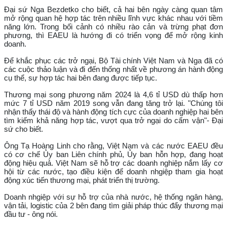
Đại sứ Nga Bezdetko cho biết, cả hai bên ngày càng quan tâm
mở rộng quan hệ hợp tác trên nhiều lĩnh vực khác nhau với tiềm
năng lớn. Trong bối cảnh có nhiều rào cản và trừng phạt đơn
phương, thì EAEU là hướng đi có triển vọng để mở rộng kinh
doanh.
Để khắc phục các trở ngại, Bộ Tài chính Việt Nam và Nga đã có
các cuộc thảo luận và đi đến thống nhất về phương án hành động
cụ thể, sự hợp tác hai bên đang được tiếp tục.
Thương mại song phương năm 2024 là 4,6 tỉ USD dù thấp hơn
mức 7 tỉ USD năm 2019 song vẫn đang tăng trở lại. "Chúng tôi
nhận thấy thái độ và hành động tích cực của doanh nghiệp hai bên
tìm kiếm khả năng hợp tác, vượt qua trở ngại do cấm vận"- Đại
sứ cho biết.
Ông Tạ Hoàng Linh cho rằng, Việt Nam và các nước EAEU đều
có cơ chế Ủy ban Liên chính phủ, Ủy ban hỗn hợp, đang hoạt
động hiệu quả. Việt Nam sẽ hỗ trợ các doanh nghiệp nắm lấy cơ
hội từ các nước, tạo điều kiện để doanh nhgiệp tham gia hoạt
động xúc tiến thương mại, phát triển thị trường.
Doanh nhgiệp với sự hỗ trợ của nhà nước, hệ thống ngân hàng,
vận tải, logistic của 2 bên đang tìm giải pháp thúc đẩy thương mại
đầu tư - ông nói.