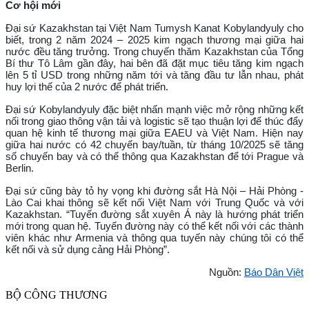
Cơ hội mới
Đại sứ Kazakhstan tại Việt Nam Tumysh Kanat Kobylandyuly cho
biết, trong 2 năm 2024 – 2025 kim ngạch thương mại giữa hai
nước đều tăng trưởng. Trong chuyến thăm Kazakhstan của Tổng
Bí thư Tô Lâm gần đây, hai bên đã đặt mục tiêu tăng kim ngạch
lên 5 tỉ USD trong những năm tới và tăng đầu tư lẫn nhau, phát
huy lợi thế của 2 nước để phát triển.
Đại sứ Kobylandyuly đặc biệt nhấn mạnh việc mở rộng những kết
nối trong giao thông vận tải và logistic sẽ tạo thuận lợi để thúc đẩy
quan hệ kinh tế thương mại giữa EAEU và Việt Nam. Hiện nay
giữa hai nước có 42 chuyến bay/tuần, từ tháng 10/2025 sẽ tăng
số chuyến bay và có thể thông qua Kazakhstan để tới Prague và
Berlin.
Đại sứ cũng bày tỏ hy vọng khi đường sắt Hà Nội – Hải Phòng -
Lào Cai khai thông sẽ kết nối Việt Nam với Trung Quốc và với
Kazakhstan. “Tuyến đường sắt xuyên Á này là hướng phát triển
mới trong quan hệ. Tuyến đường này có thể kết nối với các thành
viên khác như Armenia và thông qua tuyến này chúng tôi có thể
kết nối và sử dụng cảng Hải Phòng”.
Nguồn:
Báo Dân Việt
BỘ CÔNG THƯƠNG