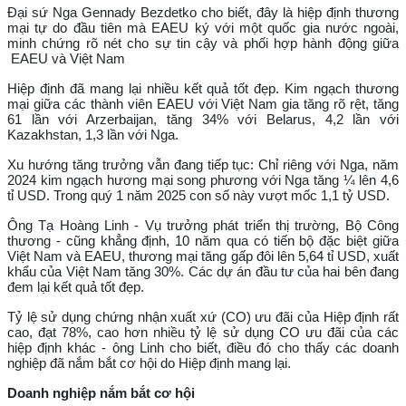
Đại sứ Nga Gennady Bezdetko cho biết, đây là hiệp định thương
mại tự do đầu tiên mà EAEU ký với một quốc gia nước ngoài,
minh chứng rõ nét cho sự tin cậy và phối hợp hành động giữa
EAEU và Việt Nam
Hiệp định đã mang lại nhiều kết quả tốt đẹp. Kim ngạch thương
mại giữa các thành viên EAEU với Việt Nam gia tăng rõ rệt, tăng
61 lần với Arzerbaijan, tăng 34% với Belarus, 4,2 lần với
Kazakhstan, 1,3 lần với Nga.
Xu hướng tăng trưởng vẫn đang tiếp tục: Chỉ riêng với Nga, năm
2024 kim ngạch hương mại song phương với Nga tăng ¼ lên 4,6
tỉ USD. Trong quý 1 năm 2025 con số này vượt mốc 1,1 tỷ USD.
Ông Tạ Hoàng Linh - Vụ trưởng phát triển thị trường, Bộ Công
thương - cũng khẳng định, 10 năm qua có tiến bộ đặc biệt giữa
Việt Nam và EAEU, thương mại tăng gấp đôi lên 5,64 tỉ USD, xuất
khẩu của Việt Nam tăng 30%. Các dự án đầu tư của hai bên đang
đem lại kết quả tốt đẹp.
Tỷ lệ sử dụng chứng nhận xuất xứ (CO) ưu đãi của Hiệp định rất
cao, đạt 78%, cao hơn nhiều tỷ lệ sử dụng CO ưu đãi của các
hiệp định khác - ông Linh cho biết, điều đó cho thấy các doanh
nghiệp đã nắm bắt cơ hội do Hiệp định mang lại.
Doanh nghiệp nắm bắt cơ hội