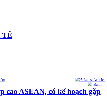
 TẾ
iếm
Bản in
p cao ASEAN, có kế hoạch gặp