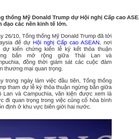
g thống Mỹ Donald Trump dự Hội nghị Cấp cao ASEA
h đạo các nền kinh tế lớn.
y 26/10, Tổng thống Mỹ Donald Trump đã tới
aysia để dự
Hội nghị Cấp cao ASEAN
, nơi
 dự kiến chứng kiến lễ ký kết thỏa thuận
ừng bắn mở rộng giữa Thái Lan và
puchia, đồng thời giám sát các cuộc đàm
n thương mại quan trọng.
y trong ngày làm việc đầu tiên, Tổng thống
mp tham dự lễ ký thỏa thuận ngừng bắn giữa
i Lan và Campuchia, văn kiện được xem là
c đi quan trọng trong việc củng cố hòa bình
ổn định ở khu vực biên giới hai nước.