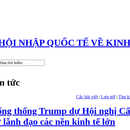
HỘI NHẬP QUỐC TẾ VỀ KINH
n tức
Các bài viết
|
Lưu trữ
|
Tìm k
ng thống Trump dự Hội nghị Cấ
 lãnh đạo các nền kinh tế lớn