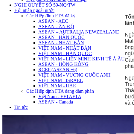
NGHỊ QUYẾT SỐ 59-NQ/TW
Hội nhập ngoài nước
Các Hiệp định FTA đã ký
Tổn
ASEAN - AEC
lãn
ASEAN - ẤN ĐỘ
ASEAN – AUTRALIA NEWZEALAND
Ngà
ASEAN - HÀN QUỐC
Mal
ASEAN - NHẬT BẢN
ông
VIỆT NAM - NHẬT BẢN
ng
VIỆT NAM - HÀN QUỐC
VIỆT NAM - LIÊN MINH KINH TẾ Á ÂU
Cam
ASEAN - HỒNG KÔNG
phá
RCEP (ASEAN +6)
VIỆT NAM - VƯƠNG QUỐC ANH
Nga
VIỆT NAM - ISRAEL
Tru
VIỆT NAM - UAE
Thá
Các Hiệp định FTA đang đàm phán
bướ
Việt Nam - EFTAFTA
ASEAN - Canada
và 
Tin tức