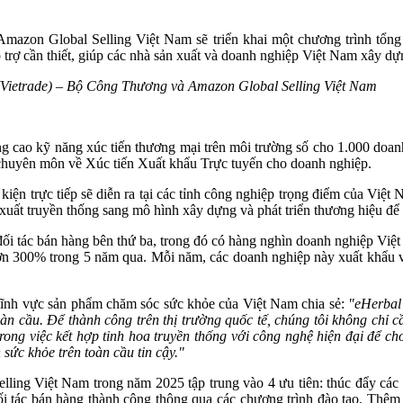
Amazon Global Selling Việt Nam sẽ triển khai một chương trình tổng
ỗ trợ cần thiết, giúp các nhà sản xuất và doanh nghiệp Việt Nam xây dự
i (Vietrade) – Bộ Công Thương và Amazon Global Selling Việt Nam
g cao kỹ năng xúc tiến thương mại trên môi trường số cho 1.000 doan
 chuyên môn về Xúc tiến Xuất khẩu Trực tuyến cho doanh nghiệp.
kiện trực tiếp sẽ diễn ra tại các tỉnh công nghiệp trọng điểm của 
xuất truyền thống sang mô hình xây dựng và phát triển thương hiệu để c
i tác bán hàng bên thứ ba, trong đó có hàng nghìn doanh nghiệp Việ
n 300% trong 5 năm qua. Mỗi năm, các doanh nghiệp này xuất khẩu và
lĩnh vực sản phẩm chăm sóc sức khỏe của Việt Nam chia sẻ:
"
eHerbal 
àn cầu. Để thành công trên thị trường quốc tế, chúng tôi không chỉ 
trong việc kết hợp tinh hoa truyền thống với công nghệ hiện đại để c
ức khỏe trên toàn cầu tin cậy."
lling Việt Nam trong năm 2025 tập trung vào 4 ưu tiên: thúc đẩy các 
ợ đối tác bán hàng thành công thông qua các chương trình đào tạo. Thêm