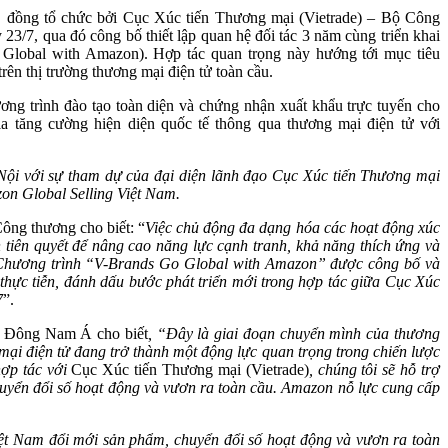
, đồng tổ chức bởi Cục Xúc tiến Thương mại (Vietrade) – Bộ Công
/7, qua đó công bố thiết lập quan hệ đối tác 3 năm cùng triển khai
Global with Amazon). Hợp tác quan trọng này hướng tới mục tiêu
ên thị trường thương mại điện tử toàn cầu.
ương trình đào tạo toàn diện và chứng nhận xuất khẩu trực tuyến cho
a tăng cường hiện diện quốc tế thông qua thương mại điện tử với
 Nội với sự tham dự của đại diện lãnh đạo Cục Xúc tiến Thương mại
on Global Selling Việt Nam.
ông thương cho biết: “
V
iệc chủ động đa dạng hóa các hoạt động xúc
n tiên quyết để nâng cao năng lực cạnh tranh, khả năng thích ứng và
ế. Chương trình “V-Brands Go Global with Amazon” được công bố và
 thực tiễn, đánh dấu bước phát triển mới trong hợp tác giữa Cục Xúc
7
”.
g Đông Nam Á cho biết
, “
Đây là giai đoạn chuyển mình của thương
mại điện tử đang trở
thành một động lực
quan trọng trong chiến lược
hợp tác với
Cục Xúc tiến Thương mại (Vietrade)
, chúng tôi sẽ hỗ trợ
huyển đổi số hoạt động và vươn ra toàn cầu. Amazon nỗ
lực
cung cấp
ệt Nam đổi mới sản phẩm, chuyển đổi số hoạt động và vươn ra toàn