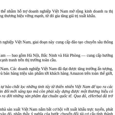
 thể nhằm hỗ trợ doanh nghiệp Việt Nam mở rộng kinh doanh ra thị
ng thương hiệu vững mạnh, từ đó gia tăng giá trị xuất khẩu.
h nghiệp Việt Nam, giai đoạn này cung cấp đào tạo chuyên sâu thông
Việt Nam — bao gồm Hà Nội, Bắc Ninh và Hải Phòng — cung cấp hướng
ạnh tranh trên thị trường toàn cầu.
t Nam. Các doanh nghiệp Việt Nam đã đạt được tăng trưởng ấn tượng,
 bán hàng triệu sản phẩm tới khách hàng Amazon trên toàn thế giới,
tự hào chắt lọc những tinh túy từ thiên nhiên Việt Nam để tạo ra các
cần đổi mới sáng tạo mà còn phải xây dựng được một thương hiệu có
ho ra đời những sản phẩm đạt chuẩn quốc tế. Qua đó, eHerbal đã trở
nhà sản xuất Việt Nam nắm bắt cơ hội với xuất khẩu trực tuyến, phát
 vào đó, nhận thấy ý nghĩa của bước chuyển đổi tái cơ cấu tỉnh thành