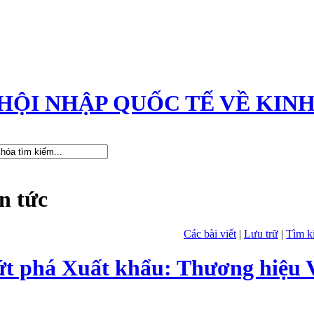
HỘI NHẬP QUỐC TẾ VỀ KINH
n tức
Các bài viết
|
Lưu trữ
|
Tìm k
t phá Xuất khẩu: Thương hiệu V