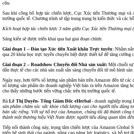
cầu.
Sau khi công bố hợp tác chiến lược, Cục Xúc tiến Thương mại và 
trường quốc tế. Chương trình sẽ tập trung trang bị kiến thức và các h
Kích hoạt hợp tác chiến lược 3 năm giữa Cục Xúc tiến Thương mạ
Sáng kiến sẽ được triển khai qua hai giai đoạn chính:
Giai đoạn 1 – Đào tạo X
úc tiến
X
uất khẩu
T
rực tuyến
: Nhằm nân
qua 20 khóa học trực tuyến chuyên biệt được thiết kế để tăng cường
Giai đoạn 2 – Roadshow Chuyển đổi Nhà sản xuất:
Một chuỗi sự 
dẫn thực tế cho các nhà sản xuất sẵn sàng chuyển đổi từ mô hình sản 
Ngày nay, hơn 60% số lượng sản phẩm bán trên Amazon đến từ các đố
số lượng sản phẩm do doanh nghiệp Việt bán ra trên Amazon tăng hơ
cho thấy những bước tiến vững chắc trên thị trường quốc tế.
Bà
Lê Thị Duyên- Tổng Giám Đốc eHerbal
- doanh nghiệp trong 
sản phẩm chăm sóc sức khỏe chất lượng cao cho người tiêu dùng to
bản sắc riêng. Với sự hỗ trợ của Amazon, chúng tôi đã thành công 
thành một thương hiệu Việt Nam được người tiêu dùng quan tâm đến s
Tiếp nối thành công này, trọng tâm chiến lược của Amazon Global Se
triển hệ sinh thái của ngành, nâng cao năng lực logistics, và hỗ tr