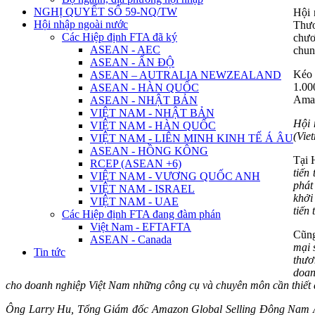
NGHỊ QUYẾT SỐ 59-NQ/TW
Hội
Hội nhập ngoài nước
Thươ
Các Hiệp định FTA đã ký
chươ
ASEAN - AEC
chun
ASEAN - ẤN ĐỘ
Kéo 
ASEAN – AUTRALIA NEWZEALAND
1.00
ASEAN - HÀN QUỐC
Ama
ASEAN - NHẬT BẢN
VIỆT NAM - NHẬT BẢN
Hội 
VIỆT NAM - HÀN QUỐC
(Vie
VIỆT NAM - LIÊN MINH KINH TẾ Á ÂU
ASEAN - HỒNG KÔNG
Tại 
RCEP (ASEAN +6)
tiến
VIỆT NAM - VƯƠNG QUỐC ANH
phát
VIỆT NAM - ISRAEL
khởi
VIỆT NAM - UAE
tiến
Các Hiệp định FTA đang đàm phán
Việt Nam - EFTAFTA
Cũng
ASEAN - Canada
mại 
Tin tức
thươ
doan
cho doanh nghiệp Việt Nam những công cụ và chuyên môn cần thiết 
Ông Larry Hu, Tổng Giám đốc Amazon Global Selling Đông Nam Á, k