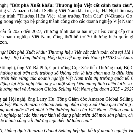
 nghị
“Bứt phá
Xuất khẩu
:
Thương
hiệu Việt cất cánh toàn cầu”
ng và Amazon Global Selling Việt Nam khai mạc tại Hà Nội hôm nay 23
ng trình "Thương Hiệu Việt tăng trưởng Toàn Cầu" (V-Brands Go 
g trong việc tạo bệ phóng thành công cho các doanh nghiệp Việt Nam tr
dài từ 2025 đến 2027, chương trình đặt ra hai mục tiêu: cung cấp ch
0 doanh nghiệp Việt Nam, đồng thời hỗ trợ 30 thương hiệu quốc gi
zon.
nghị Bứt phá Xuất khẩu: Thương hiệu Việt cất cánh toàn cầu tại Hà
trade) - Bộ Công thương, Hiệp hội Dệt may Việt Nam (VITAS) và Amaz
Hội nghị, ông Vũ Bá Phú, Cục trưởng Cục Xúc tiến Thương mại, Bộ C
 thương mại trên môi trường số không còn là lựa chọn mà là điều kiệ
 triển bền vững của doanh nghiệp Việt Nam trên thị trường quốc t
 động tại Hội nghị hôm nay là một sáng kiến mang tính chiến lược và
 thương mại và Amazon Global Selling Việt Nam giai đoạn 2025 – 202
 tại Hội nghị, ông Larry Hu, Tổng Giám đốc Amazon Global Sellin
số Việt Nam. Amazon Global Selling nhận thấy xuất khẩu qua thương 
ng mại quốc tế và phát triển thương hiệu của Việt Nam. Thông qua 
h nghiệp tại các khu
vực
kinh tế đang phát triển đổi mới sản phẩm, c
để thành công với
thương mại điện tử toàn
cầu
.
”
hẳng định Amazon Global Selling tiếp tục hỗ trợ doanh nghiệp Vi