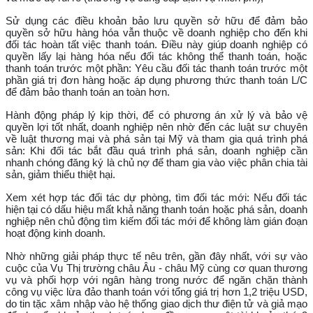
Sử dụng các điều khoản bảo lưu quyền sở hữu để đảm bảo
quyền sở hữu hàng hóa vẫn thuộc về doanh nghiệp cho đến khi
đối tác hoàn tất việc thanh toán. Điều này giúp doanh nghiệp có
quyền lấy lại hàng hóa nếu đối tác không thể thanh toán, hoặc
thanh toán trước một phần: Yêu cầu đối tác thanh toán trước một
phần giá trị đơn hàng hoặc áp dụng phương thức thanh toán L/C
để đảm bảo thanh toán an toàn hơn.
Hành động pháp lý kịp thời, để có phương án xử lý và bảo vệ
quyền lợi tốt nhất, doanh nghiệp nên nhờ đến các luật sư chuyên
về luật thương mại và phá sản tại Mỹ và tham gia quá trình phá
sản: Khi đối tác bắt đầu quá trình phá sản, doanh nghiệp cần
nhanh chóng đăng ký là chủ nợ để tham gia vào việc phân chia tài
sản, giảm thiểu thiệt hại.
Xem xét hợp tác đối tác dự phòng, tìm đối tác mới: Nếu đối tác
hiện tại có dấu hiệu mất khả năng thanh toán hoặc phá sản, doanh
nghiệp nên chủ động tìm kiếm đối tác mới để không làm gián đoạn
hoạt động kinh doanh.
Nhờ những giải pháp thực tế nêu trên, gần đây nhất, với sự vào
cuộc của Vụ Thị trường châu Âu - châu Mỹ cùng cơ quan thương
vụ và phối hợp với ngân hàng trong nước để ngăn chặn thành
công vụ việc lừa đảo thanh toán với tổng giá trị hơn 1,2 triệu USD,
do tin tặc xâm nhập vào hệ thống giao dịch thư điện tử và giả mạo