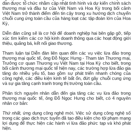
đàn được tổ chức nhằm cập nhật tình hình và dự kiến chính sách
thương mại và đầu tư của Việt Nam và Hoa Kỳ trong bối cảnh
Việt Nam trở thành điểm đến tin cậy trong xu hướng dịch chuyển
chuỗi cung ứng toàn cầu của hàng loạt các tập đoàn lớn của Hoa
Kỳ,
Diễn đàn cũng sẽ là cơ hội để doanh nghiệp hai bên gặp gỡ, tiếp
xúc tìm kiếm các cơ hội kinh doanh thông qua các hoạt động giới
thiệu, quảng bá, kết nối giao thương.
Tham luận tại Diễn đàn liên quan đến các vụ việc lừa đảo trong
thương mại quốc tế, ông Đỗ Ngọc Hưng - Tham tán Thương mại,
Trưởng cơ quan Thương vụ Việt Nam tại Hoa Kỳ cho biết, trong
bối cảnh thương mại quốc tế hiện nay, các trường hợp lừa đảo gia
tăng do nhiều yếu tố, bao gồm sự phát triển nhanh chóng của
công nghệ, các điều kiện kinh tế bất ổn, đứt gãy chuỗi cung ứng
và sự gia tăng cạnh tranh trong thị trường toàn cầu.
Phân tích nguyên nhân dẫn đến gia tăng các vụ lừa đảo trong
thương mại quốc tế, ông Đỗ Ngọc Hưng cho biết, có 4 nguyên
nhân cơ bản:
Thứ nhất,
ứng dụng công nghệ mới. Việc sử dụng công nghệ số
trong các giao dịch trực tuyến đã tạo điều kiện cho tội phạm mạng
lợi dụng để thực hiện các hành vi lừa đảo phức tạp và khó phát
hiện.