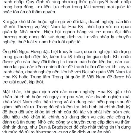
tranh chấp. Quy định rõ ràng phương thức giải quyết tranh chấp
trong hợp đồng, ưu tiên lựa chọn trọng tài thương mại quốc tế
hoặc tòa án có thẩm quyền.
Khi gặp khó khăn hoặc nghi ngờ về đối tác, doanh nghiệp cần liên
hệ với Thương vụ Việt Nam tại Hoa Kỳ, phối hợp với cơ quan
quản lý Nhà nước, Hiệp hội ngành hàng và cơ quan đại diện
thương mại; cùng đó, sử dụng dịch vụ tư vấn pháp lý chuyên
nghiệp, thuê luật sư am hiểu luật quốc tế.
Ông Đỗ Ngọc Hưng đặc biệt khuyến cáo, doanh nghiệp thận trọng
trong giao dịch điện tử, kiểm tra kỹ thông tin giao dịch. Khi nhận
được yêu cầu thay đổi thông tin thanh toán hoặc liên lạc, cần xác
minh lại qua các kênh chính thức để tránh bị lừa đảo và khi xảy ra
tranh chấp, doanh nghiệp nên liên hệ với Đại sứ quán Việt Nam tại
Hoa Kỳ hoặc Trung tâm Trọng tài quốc tế Việt Nam để được hỗ
trợ giải quyết kịp thời.
Mặt khác, khi giao dịch với các doanh nghiệp Hoa Kỳ gặp khó
khăn tài chính hoặc có nguy cơ phá sản, các doanh nghiệp xuất
khẩu Việt Nam cần thận trọng và áp dụng các biện pháp sau để
giảm thiểu rủi ro. Trong đó cần kiểm tra tình hình tài chính định kỳ
để theo dõi sức khỏe tài chính của đối tác và phát hiện sớm các
dấu hiệu khó khăn tài chính, sử dụng dịch vụ của các công ty
đánh giá tín dụng: Nhờ các công ty chuyên cung cấp dịch vụ thẩm
định tín dụng, như Dun & Bradstreet để cập nhật thông tin tín dụng
và mức độ rủi ro (thương vụ cung cấp dịch vụ miễn phí),