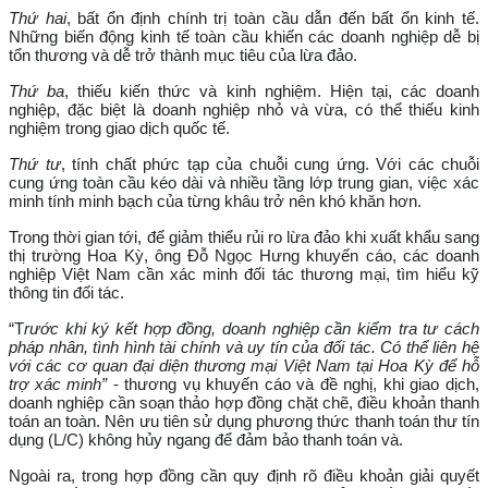
Thứ hai
, bất ổn định chính trị toàn cầu dẫn đến bất ổn kinh tế.
Những biến động kinh tế toàn cầu khiến các doanh nghiệp dễ bị
tổn thương và dễ trở thành mục tiêu của lừa đảo.
Thứ ba
, thiếu kiến thức và kinh nghiệm. Hiện tại, các doanh
nghiệp, đặc biệt là doanh nghiệp nhỏ và vừa, có thể thiếu kinh
nghiệm trong giao dịch quốc tế.
Thứ tư
, tính chất phức tạp của chuỗi cung ứng. Với các chuỗi
cung ứng toàn cầu kéo dài và nhiều tầng lớp trung gian, việc xác
minh tính minh bạch của từng khâu trở nên khó khăn hơn.
Trong thời gian tới, để giảm thiểu rủi ro lừa đảo khi xuất khẩu sang
thị trường Hoa Kỳ, ông Đỗ Ngọc Hưng khuyến cáo, các doanh
nghiệp Việt Nam cần xác minh đối tác thương mại, tìm hiểu kỹ
thông tin đối tác.
“T
rước khi ký kết hợp đồng, doanh nghiệp cần kiểm tra tư cách
pháp nhân, tình hình tài chính và uy tín của đối tác. Có thể liên hệ
với các cơ quan đại diện thương mại Việt Nam tại Hoa Kỳ để hỗ
trợ xác minh”
- thương vụ khuyến cáo và đề nghị, khi giao dịch,
doanh nghiệp cần soạn thảo hợp đồng chặt chẽ, điều khoản thanh
toán an toàn. Nên ưu tiên sử dụng phương thức thanh toán thư tín
dụng (L/C) không hủy ngang để đảm bảo thanh toán và.
Ngoài ra, trong hợp đồng cần quy định rõ điều khoản giải quyết