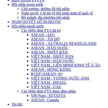
HIỆP ĐỊNH EVFTA
Hội nhập trong nước
Chủ trương, đường lối hội nhập
Nghị quyết, Chỉ thị về hội nhập kinh tế quốc tế
Bộ ngành, địa phương hội nhập
NGHỊ QUYẾT SỐ 59-NQ/TW
Hội nhập ngoài nước
Các Hiệp định FTA đã ký
ASEAN - AEC
ASEAN - ẤN ĐỘ
ASEAN – AUTRALIA NEWZEALAND
ASEAN - HÀN QUỐC
ASEAN - NHẬT BẢN
VIỆT NAM - NHẬT BẢN
VIỆT NAM - HÀN QUỐC
VIỆT NAM - LIÊN MINH KINH TẾ Á ÂU
ASEAN - HỒNG KÔNG
RCEP (ASEAN +6)
VIỆT NAM - VƯƠNG QUỐC ANH
VIỆT NAM - ISRAEL
VIỆT NAM - UAE
Các Hiệp định FTA đang đàm phán
Việt Nam - EFTAFTA
ASEAN - Canada
Tin tức