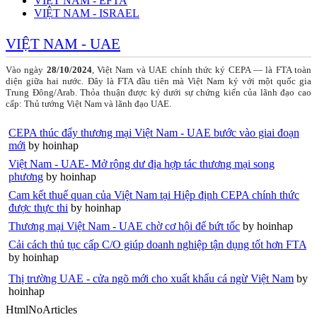
VIỆT NAM - EFTA
VIỆT NAM - ISRAEL
VIỆT NAM - UAE
Vào ngày
28/10/2024
, Việt Nam và UAE chính thức ký CEPA — là FTA toàn
diện giữa hai nước
.
Đây là FTA đầu tiên mà Việt Nam ký với một quốc gia
Trung Đông/Arab. Thỏa thuận được ký dưới sự chứng kiến của lãnh đạo cao
cấp: Thủ tướng Việt Nam và lãnh đạo UAE.
CEPA thúc đẩy thương mại Việt Nam - UAE bước vào giai đoạn
mới
by hoinhap
Việt Nam - UAE- Mở rộng dư địa hợp tác thương mại song
phương
by hoinhap
Cam kết thuế quan của Việt Nam tại Hiệp định CEPA chính thức
được thực thi
by hoinhap
Thương mại Việt Nam - UAE chờ cơ hội để bứt tốc
by hoinhap
Cải cách thủ tục cấp C/O giúp doanh nghiệp tận dụng tốt hơn FTA
by hoinhap
Thị trường UAE - cửa ngõ mới cho xuất khẩu cá ngừ Việt Nam
by
hoinhap
HtmlNoArticles