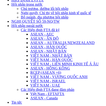
HIỆP ĐỊNH EVFTA
Hội nhập trong nước
Chủ trương, đường lối hội nhập
Nghị quyết, Chỉ thị về hội nhập kinh tế quốc tế
Bộ ngành, địa phương hội nhập
NGHỊ QUYẾT SỐ 59-NQ/TW
Hội nhập ngoài nước
Các Hiệp định FTA đã ký
ASEAN - AEC
ASEAN - ẤN ĐỘ
ASEAN – AUTRALIA NEWZEALAND
ASEAN - HÀN QUỐC
ASEAN - NHẬT BẢN
VIỆT NAM - NHẬT BẢN
VIỆT NAM - HÀN QUỐC
VIỆT NAM - LIÊN MINH KINH TẾ Á ÂU
ASEAN - HỒNG KÔNG
RCEP (ASEAN +6)
VIỆT NAM - VƯƠNG QUỐC ANH
VIỆT NAM - ISRAEL
VIỆT NAM - UAE
Các Hiệp định FTA đang đàm phán
Việt Nam - EFTAFTA
ASEAN - Canada
Tin tức