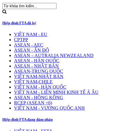
Hiệp định FTA đã ký
VIỆT NAM - EU
CPTPP
ASEAN - AEC
ASEAN - ẤN ĐỘ
ASEAN – AUTRALIA NEWZEALAND
ASEAN - HÀN QUỐC
ASEAN - NHẬT BẢN
ASEAN-TRUNG QUỐC
VIỆT NAM-NHẬT BẢN
VIỆT NAM-CHILE
VIỆT NAM - HÀN QUỐC
VIỆT NAM - LIÊN MINH KINH TẾ Á ÂU
ASEAN - HỒNG KÔNG
RCEP (ASEAN +6)
VIỆT NAM - VƯƠNG QUỐC ANH
Hiệp định FTA đang đàm phán