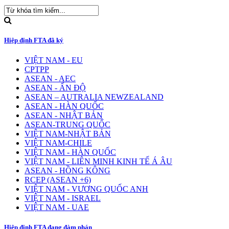
Hiệp định FTA đã ký
VIỆT NAM - EU
CPTPP
ASEAN - AEC
ASEAN - ẤN ĐỘ
ASEAN – AUTRALIA NEWZEALAND
ASEAN - HÀN QUỐC
ASEAN - NHẬT BẢN
ASEAN-TRUNG QUỐC
VIỆT NAM-NHẬT BẢN
VIỆT NAM-CHILE
VIỆT NAM - HÀN QUỐC
VIỆT NAM - LIÊN MINH KINH TẾ Á ÂU
ASEAN - HỒNG KÔNG
RCEP (ASEAN +6)
VIỆT NAM - VƯƠNG QUỐC ANH
VIỆT NAM - ISRAEL
VIỆT NAM - UAE
Hiệp định FTA đang đàm phán