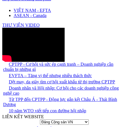
VIỆT NAM - EFTA
ASEAN - Canada
THƯ VIỆN VIDEO
CPTPP - Cơ hội và sức ép cạnh tranh – Doanh nghiệp cần
chuẩn bị những gì
EVFTA – Tăng vị thế nhưng nhiều thách thức
Dệt may, da giày tìm cơ hội xuất khẩu từ thị trường CPTPP
Doanh nhân và Hội nhập: Cơ hội cho các doanh nghiệp công
nghệ cao
Từ TPP đến CPTPP - Động lực gắn kết Châu Á - Thái Bình
Dương
10 năm WTO viết tiếp con đường hội nhập
LIÊN KẾT WEBSITE