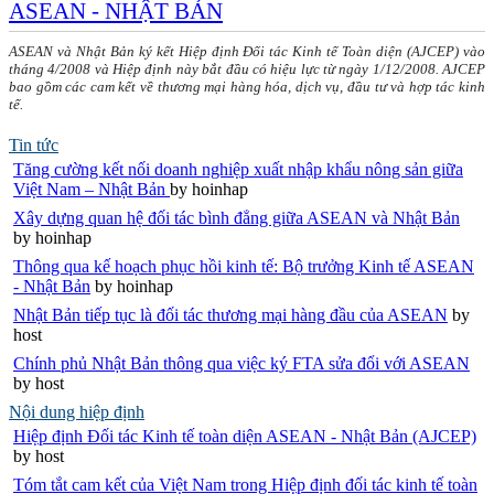
ASEAN - NHẬT BẢN
ASEAN và Nhật Bản ký kết Hiệp định Đối tác Kinh tế Toàn diện (AJCEP) vào
tháng 4/2008 và Hiệp định này bắt đầu có hiệu lực từ ngày 1/12/2008. AJCEP
bao gồm các cam kết về thương mại hàng hóa, dịch vụ, đầu tư và hợp tác kinh
tế.
Tin tức
Tăng cường kết nối doanh nghiệp xuất nhập khẩu nông sản giữa
Việt Nam – Nhật Bản
by hoinhap
Xây dựng quan hệ đối tác bình đẳng giữa ASEAN và Nhật Bản
by hoinhap
Thông qua kế hoạch phục hồi kinh tế: Bộ trưởng Kinh tế ASEAN
- Nhật Bản
by hoinhap
Nhật Bản tiếp tục là đối tác thương mại hàng đầu của ASEAN
by
host
Chính phủ Nhật Bản thông qua việc ký FTA sửa đổi với ASEAN
by host
Nội dung hiệp định
Hiệp định Đối tác Kinh tế toàn diện ASEAN - Nhật Bản (AJCEP)
by host
Tóm tắt cam kết của Việt Nam trong Hiệp định đối tác kinh tế toàn