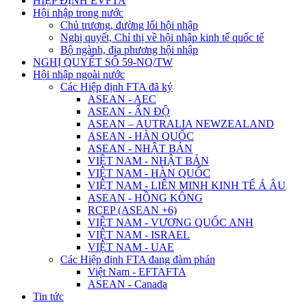
HIỆP ĐỊNH EVFTA
Hội nhập trong nước
Chủ trương, đường lối hội nhập
Nghị quyết, Chỉ thị về hội nhập kinh tế quốc tế
Bộ ngành, địa phương hội nhập
NGHỊ QUYẾT SỐ 59-NQ/TW
Hội nhập ngoài nước
Các Hiệp định FTA đã ký
ASEAN - AEC
ASEAN - ẤN ĐỘ
ASEAN – AUTRALIA NEWZEALAND
ASEAN - HÀN QUỐC
ASEAN - NHẬT BẢN
VIỆT NAM - NHẬT BẢN
VIỆT NAM - HÀN QUỐC
VIỆT NAM - LIÊN MINH KINH TẾ Á ÂU
ASEAN - HỒNG KÔNG
RCEP (ASEAN +6)
VIỆT NAM - VƯƠNG QUỐC ANH
VIỆT NAM - ISRAEL
VIỆT NAM - UAE
Các Hiệp định FTA đang đàm phán
Việt Nam - EFTAFTA
ASEAN - Canada
Tin tức