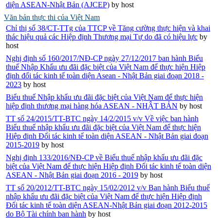
diện ASEAN-Nhật Bản (AJCEP)
by host
Văn bản thực thi của Việt Nam
Chỉ thị số 38/CT-TTg của TTCP về Tăng cường thực hiện và khai
thác hiệu quả các Hiệp định Thương mại Tự do đã có hiệu lực
by
host
Nghị định số 160/2017/NĐ-CP ngày 27/12/2017 ban hành Biểu
thuế Nhập Khẩu ưu đãi đặc biệt của Việt Nam để thực hiện Hiệp
định đối tác kinh tế toàn diện Asean - Nhật Bản giai đoạn 2018 -
2023
by host
Biểu thuế Nhập khẩu ưu đãi đặc biệt của Việt Nam để thực hiện
hiệp định thương mại hàng hóa ASEAN - NHẬT BẢN
by host
TT số 24/2015/TT-BTC ngày 14/2/2015 v/v Về việc ban hành
Biểu thuế nhập khẩu ưu đãi đặc biệt của Việt Nam để thực hiện
Hiệp định Đối tác kinh tế toàn diện ASEAN - Nhật Bản giai đoạn
2015-2019
by host
Nghị định 133/2016/NĐ-CP về Biểu thuế nhập khẩu ưu đãi đặc
biệt của Việt Nam để thực hiện Hiệp định Đối tác kinh tế toàn diện
ASEAN - Nhật Bản giai đoạn 2016 - 2019
by host
TT số 20/2012/TT-BTC ngày 15/02/2012 v/v Ban hành Biểu thuế
nhập khẩu ưu đãi đặc biệt của Việt Nam để thực hiện Hiệp định
Đối tác kinh tế toàn diện ASEAN-Nhật Bản giai đoạn 2012-2015
do Bộ Tài chính ban hành
by host