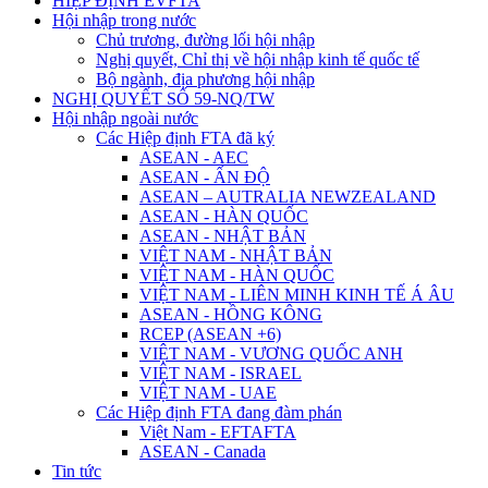
HIỆP ĐỊNH EVFTA
Hội nhập trong nước
Chủ trương, đường lối hội nhập
Nghị quyết, Chỉ thị về hội nhập kinh tế quốc tế
Bộ ngành, địa phương hội nhập
NGHỊ QUYẾT SỐ 59-NQ/TW
Hội nhập ngoài nước
Các Hiệp định FTA đã ký
ASEAN - AEC
ASEAN - ẤN ĐỘ
ASEAN – AUTRALIA NEWZEALAND
ASEAN - HÀN QUỐC
ASEAN - NHẬT BẢN
VIỆT NAM - NHẬT BẢN
VIỆT NAM - HÀN QUỐC
VIỆT NAM - LIÊN MINH KINH TẾ Á ÂU
ASEAN - HỒNG KÔNG
RCEP (ASEAN +6)
VIỆT NAM - VƯƠNG QUỐC ANH
VIỆT NAM - ISRAEL
VIỆT NAM - UAE
Các Hiệp định FTA đang đàm phán
Việt Nam - EFTAFTA
ASEAN - Canada
Tin tức