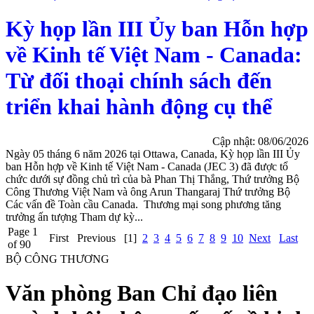
Kỳ họp lần III Ủy ban Hỗn hợp
về Kinh tế Việt Nam - Canada:
Từ đối thoại chính sách đến
triển khai hành động cụ thể
Cập nhật: 08/06/2026
Ngày 05 tháng 6 năm 2026 tại Ottawa, Canada, Kỳ họp lần III Ủy
ban Hỗn hợp về Kinh tế Việt Nam - Canada (JEC 3) đã được tổ
chức dưới sự đồng chủ trì của bà Phan Thị Thắng, Thứ trưởng Bộ
Công Thương Việt Nam và ông Arun Thangaraj Thứ trưởng Bộ
Các vấn đề Toàn cầu Canada. Thương mại song phương tăng
trưởng ấn tượng Tham dự kỳ...
Page 1
First
Previous
[1]
2
3
4
5
6
7
8
9
10
Next
Last
of 90
BỘ CÔNG THƯƠNG
Văn phòng Ban Chỉ đạo liên