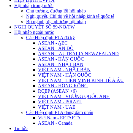
HIỆP ĐỊNH EVFTA
Hội nhập trong nước
Chủ trương, đường lối hội nhập
Nghị quyết, Chỉ thị về hội nhập kinh tế quốc tế
Bộ ngành, địa phương hội nhập
NGHỊ QUYẾT SỐ 59-NQ/TW
Hội nhập ngoài nước
Các Hiệp định FTA đã ký
ASEAN - AEC
ASEAN - ẤN ĐỘ
ASEAN – AUTRALIA NEWZEALAND
ASEAN - HÀN QUỐC
ASEAN - NHẬT BẢN
VIỆT NAM - NHẬT BẢN
VIỆT NAM - HÀN QUỐC
VIỆT NAM - LIÊN MINH KINH TẾ Á ÂU
ASEAN - HỒNG KÔNG
RCEP (ASEAN +6)
VIỆT NAM - VƯƠNG QUỐC ANH
VIỆT NAM - ISRAEL
VIỆT NAM - UAE
Các Hiệp định FTA đang đàm phán
Việt Nam - EFTAFTA
ASEAN - Canada
Tin tức