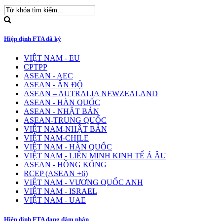
Hiệp định FTA đã ký
VIỆT NAM - EU
CPTPP
ASEAN - AEC
ASEAN - ẤN ĐỘ
ASEAN – AUTRALIA NEWZEALAND
ASEAN - HÀN QUỐC
ASEAN - NHẬT BẢN
ASEAN-TRUNG QUỐC
VIỆT NAM-NHẬT BẢN
VIỆT NAM-CHILE
VIỆT NAM - HÀN QUỐC
VIỆT NAM - LIÊN MINH KINH TẾ Á ÂU
ASEAN - HỒNG KÔNG
RCEP (ASEAN +6)
VIỆT NAM - VƯƠNG QUỐC ANH
VIỆT NAM - ISRAEL
VIỆT NAM - UAE
Hiệp định FTA đang đàm phán