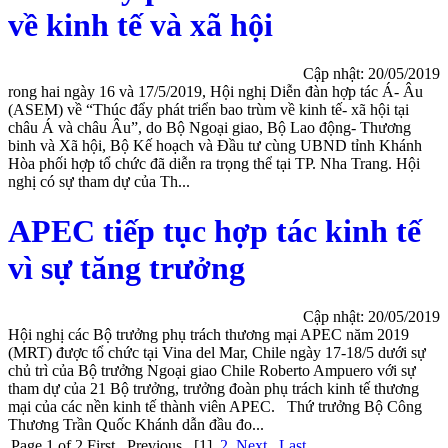
về kinh tế và xã hội
Cập nhật: 20/05/2019
rong hai ngày 16 và 17/5/2019, Hội nghị Diễn đàn hợp tác Á- Âu
(ASEM) về “Thúc đẩy phát triển bao trùm về kinh tế- xã hội tại
châu Á và châu Âu”, do Bộ Ngoại giao, Bộ Lao động- Thương
binh và Xã hội, Bộ Kế hoạch và Đầu tư cùng UBND tỉnh Khánh
Hòa phối hợp tổ chức đã diễn ra trọng thể tại TP. Nha Trang. Hội
nghị có sự tham dự của Th...
APEC tiếp tục hợp tác kinh tế
vì sự tăng trưởng
Cập nhật: 20/05/2019
Hội nghị các Bộ trưởng phụ trách thương mại APEC năm 2019
(MRT) được tổ chức tại Vina del Mar, Chile ngày 17-18/5 dưới sự
chủ trì của Bộ trưởng Ngoại giao Chile Roberto Ampuero với sự
tham dự của 21 Bộ trưởng, trưởng đoàn phụ trách kinh tế thương
mại của các nền kinh tế thành viên APEC. Thứ trưởng Bộ Công
Thương Trần Quốc Khánh dẫn đầu đo...
Page 1 of 2
First
Previous
[1]
2
Next
Last