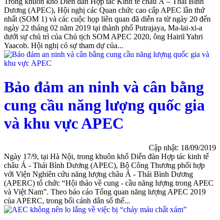
Trong khuôn khổ Diễn đàn Hợp tác Kinh tế châu Á – Thái Bình
Dương (APEC), Hội nghị các Quan chức cao cấp APEC lần thứ
nhất (SOM 1) và các cuộc họp liên quan đã diễn ra từ ngày 20 đến
ngày 22 tháng 02 năm 2019 tại thành phố Putrajaya, Ma-lai-xi-a
dưới sự chủ trì của Chủ tịch SOM APEC 2020, ông Hairil Yahri
Yaacob. Hội nghị có sự tham dự của...
Bảo đảm an ninh và cân bằng
cung cầu năng lượng quốc gia
và khu vực APEC
Cập nhật: 18/09/2019
Ngày 17/9, tại Hà Nội, trong khuôn khổ Diễn đàn Hợp tác kinh tế
châu Á - Thái Bình Dương (APEC), Bộ Công Thương phối hợp
với Viện Nghiên cứu năng lượng châu Á - Thái Bình Dương
(APERC) tổ chức “Hội thảo về cung - cầu năng lượng trong APEC
và Việt Nam”. Theo báo cáo Tổng quan năng lượng APEC 2019
của APERC, trong bối cảnh dân số thế...