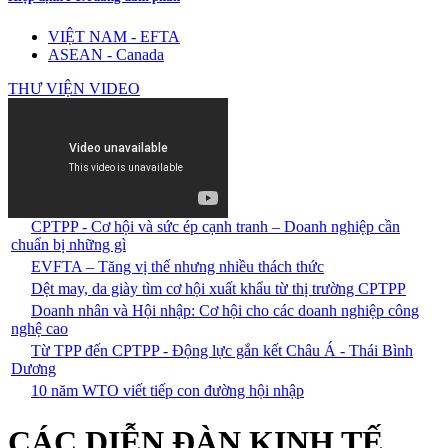
VIỆT NAM - EFTA
ASEAN - Canada
THƯ VIỆN VIDEO
CPTPP - Cơ hội và sức ép cạnh tranh – Doanh nghiệp cần
chuẩn bị những gì
EVFTA – Tăng vị thế nhưng nhiều thách thức
Dệt may, da giày tìm cơ hội xuất khẩu từ thị trường CPTPP
Doanh nhân và Hội nhập: Cơ hội cho các doanh nghiệp công
nghệ cao
Từ TPP đến CPTPP - Động lực gắn kết Châu Á - Thái Bình
Dương
10 năm WTO viết tiếp con đường hội nhập
CÁC DIỄN ĐÀN KINH TẾ